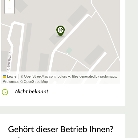
−
|
Leaflet
© OpenStreetMap contributors ♥,
tiles generated by protomaps
,
Protomaps
©
OpenStreetMap
Nicht bekannt
Gehört dieser Betrieb Ihnen?