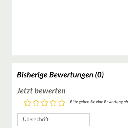
Bisherige Bewertungen (0)
Jetzt bewerten
Bewertung
Bitte geben Sie eine Bewertung ab
1
2
3
4
5
Stern
Sterne
Sterne
Sterne
Sterne
Überschrift