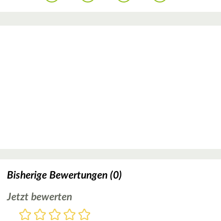
Bisherige Bewertungen (0)
Jetzt bewerten
Bewertung
1
2
3
4
5