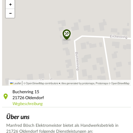
+
−
|
Leaflet
© OpenStreetMap contributors ♥,
tiles generated by protomaps
,
Protomaps
©
OpenStreetMap
Buchenring
15
21726
Oldendorf
Wegbeschreibung
Über uns
Manfred Bösch Elektromeister bietet als Handwerksbetrieb in
21726 Oldendorf folgende Dienstleistungen an: