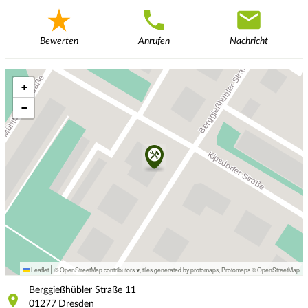
Bewerten
Anrufen
Nachricht
+
−
|
Leaflet
© OpenStreetMap contributors ♥,
tiles generated by protomaps
,
Protomaps
©
OpenStreetMap
Berggießhübler Straße
11
01277
Dresden