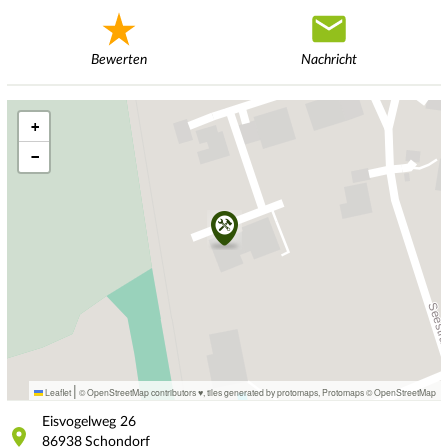
Bewerten
Nachricht
+
−
|
Leaflet
© OpenStreetMap contributors ♥,
tiles generated by protomaps
,
Protomaps
©
OpenStreetMap
Eisvogelweg
26
86938
Schondorf