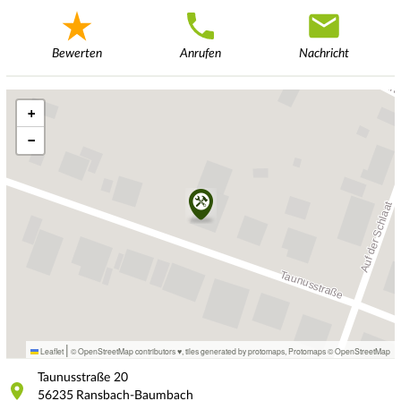
Bewerten
Anrufen
Nachricht
+
−
|
Leaflet
© OpenStreetMap contributors ♥,
tiles generated by protomaps
,
Protomaps
©
OpenStreetMap
Taunusstraße
20
56235
Ransbach-Baumbach