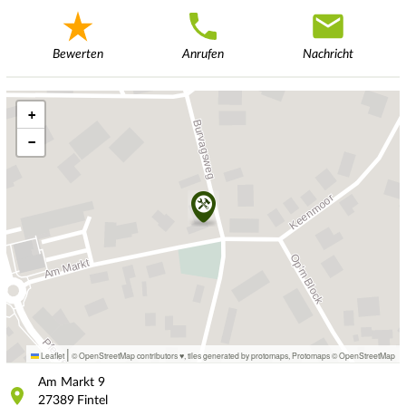
Bewerten
Anrufen
Nachricht
+
−
|
Leaflet
© OpenStreetMap contributors ♥,
tiles generated by protomaps
,
Protomaps
©
OpenStreetMap
Am Markt
9
27389
Fintel