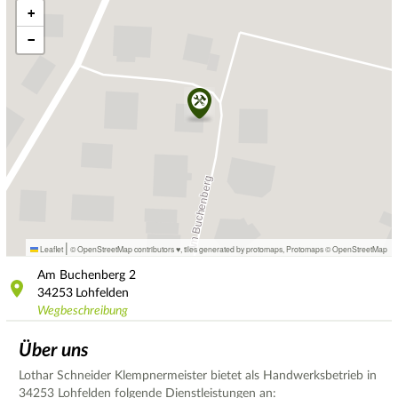
+
−
|
Leaflet
© OpenStreetMap contributors ♥,
tiles generated by protomaps
,
Protomaps
©
OpenStreetMap
Am Buchenberg
2
34253
Lohfelden
Wegbeschreibung
Über uns
Lothar Schneider Klempnermeister bietet als Handwerksbetrieb in
34253 Lohfelden folgende Dienstleistungen an: