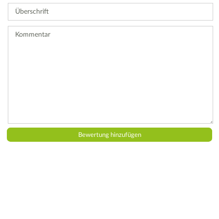
Sie
Überschrift
eine
Bewertung
ab.
Kommentar