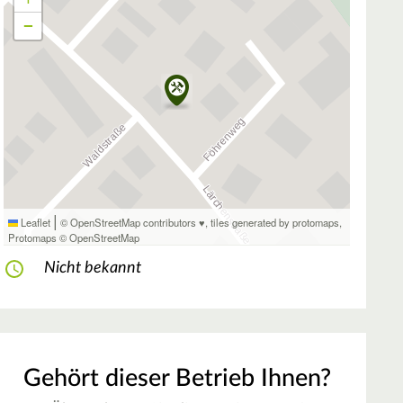
−
|
Leaflet
© OpenStreetMap contributors ♥,
tiles generated by protomaps
,
Protomaps
©
OpenStreetMap
Nicht bekannt
Gehört dieser Betrieb Ihnen?