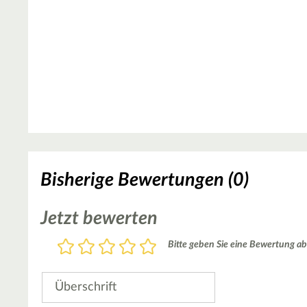
Bisherige Bewertungen (0)
Jetzt bewerten
Bewertung
Bitte geben Sie eine Bewertung ab
1
2
3
4
5
Stern
Sterne
Sterne
Sterne
Sterne
Überschrift