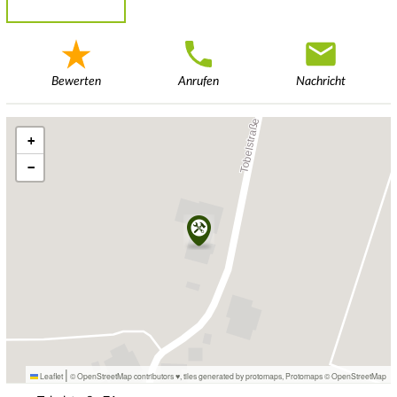
Bewerten
Anrufen
Nachricht
+
−
|
Leaflet
© OpenStreetMap contributors ♥,
tiles generated by protomaps
,
Protomaps
©
OpenStreetMap