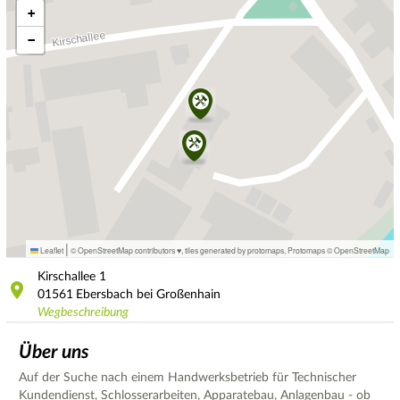
+
−
|
Leaflet
© OpenStreetMap contributors ♥,
tiles generated by protomaps
,
Protomaps
©
OpenStreetMap
Kirschallee
1
01561
Ebersbach bei Großenhain
Wegbeschreibung
Über uns
Auf der Suche nach einem Handwerksbetrieb für Technischer
Kundendienst, Schlosserarbeiten, Apparatebau, Anlagenbau - ob