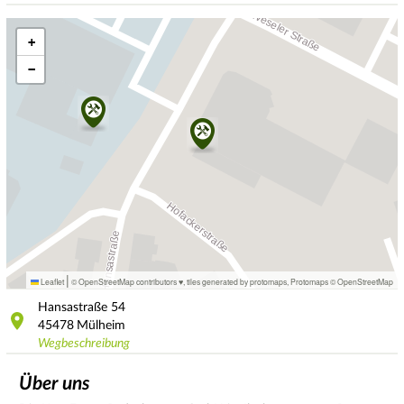
+
−
|
Leaflet
© OpenStreetMap contributors ♥,
tiles generated by protomaps
,
Protomaps
©
OpenStreetMap
Hansastraße
54
45478
Mülheim
Wegbeschreibung
Über uns