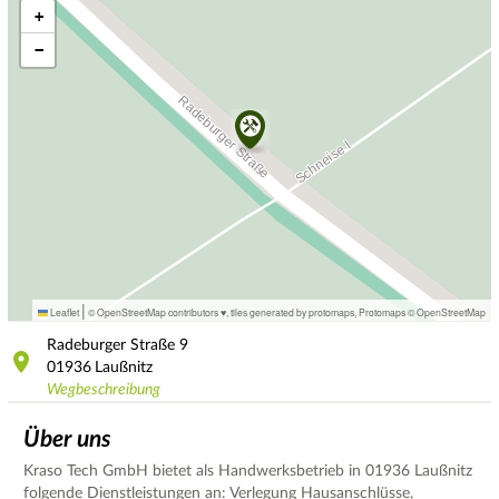
+
−
|
Leaflet
© OpenStreetMap contributors ♥,
tiles generated by protomaps
,
Protomaps
©
OpenStreetMap
Radeburger Straße
9
01936
Laußnitz
Wegbeschreibung
Über uns
Kraso Tech GmbH bietet als Handwerksbetrieb in 01936 Laußnitz
folgende Dienstleistungen an: Verlegung Hausanschlüsse,