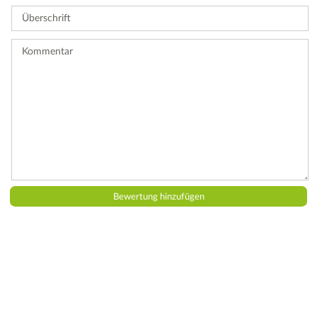
Sie
Überschrift
eine
Bewertung
ab.
Kommentar