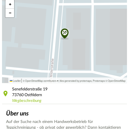
+
−
|
Leaflet
© OpenStreetMap contributors ♥,
tiles generated by protomaps
,
Protomaps
©
OpenStreetMap
Senefelderstraße
19
73760
Ostfildern
Wegbeschreibung
Über uns
Auf der Suche nach einem Handwerksbetrieb für
Teppichreinigung - ob privat oder gewerblich? Dann kontaktieren