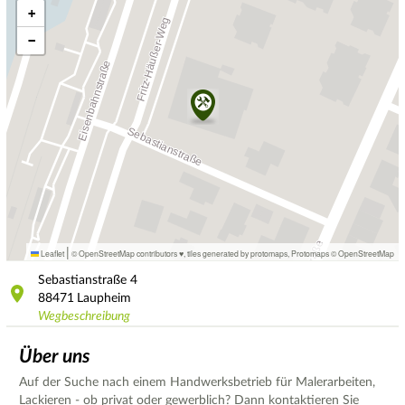
+
−
|
Leaflet
© OpenStreetMap contributors ♥,
tiles generated by protomaps
,
Protomaps
©
OpenStreetMap
Sebastianstraße
4
88471
Laupheim
Wegbeschreibung
Über uns
Auf der Suche nach einem Handwerksbetrieb für Malerarbeiten,
Lackieren - ob privat oder gewerblich? Dann kontaktieren Sie