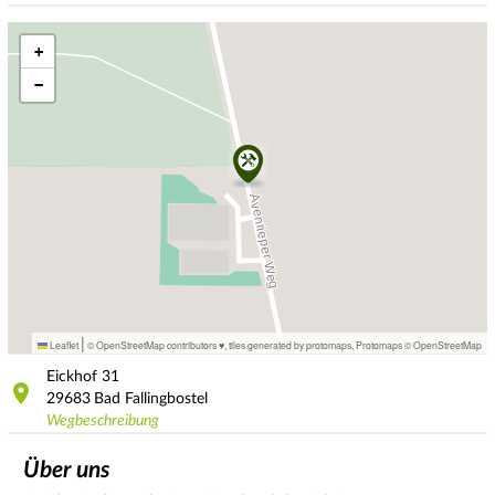
+
−
|
Leaflet
© OpenStreetMap contributors ♥,
tiles generated by protomaps
,
Protomaps
©
OpenStreetMap
Eickhof
31
29683
Bad Fallingbostel
Wegbeschreibung
Über uns