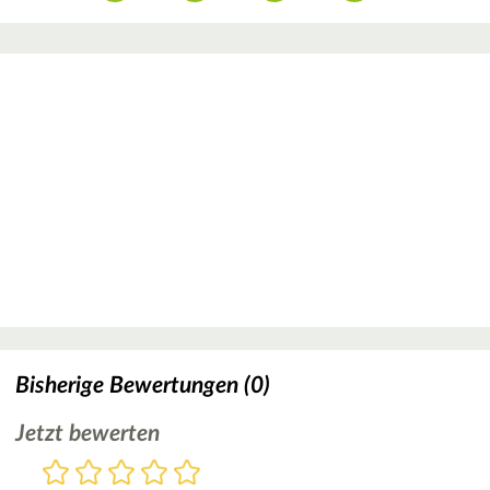
Bisherige Bewertungen (0)
Jetzt bewerten
Bewertung
1
2
3
4
5