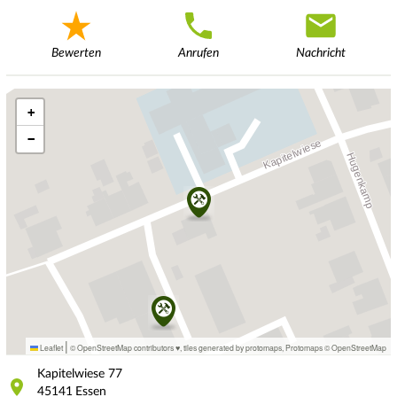
Bewerten
Anrufen
Nachricht
+
−
|
Leaflet
© OpenStreetMap contributors ♥,
tiles generated by protomaps
,
Protomaps
©
OpenStreetMap
Kapitelwiese
77
45141
Essen