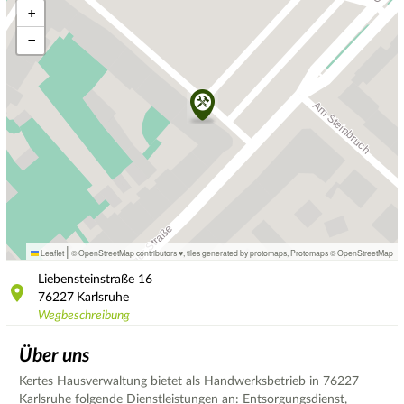
+
−
|
Leaflet
© OpenStreetMap contributors ♥,
tiles generated by protomaps
,
Protomaps
©
OpenStreetMap
Liebensteinstraße
16
76227
Karlsruhe
Wegbeschreibung
Über uns
Kertes Hausverwaltung bietet als Handwerksbetrieb in 76227
Karlsruhe folgende Dienstleistungen an: Entsorgungsdienst,