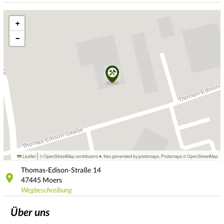
+
−
|
Leaflet
© OpenStreetMap contributors ♥,
tiles generated by protomaps
,
Protomaps
©
OpenStreetMap
Thomas-Edison-Straße
14
47445
Moers
Wegbeschreibung
Über uns