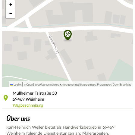
+
−
|
Leaflet
© OpenStreetMap contributors ♥,
tiles generated by protomaps
,
Protomaps
©
OpenStreetMap
Müllheimer Talstraße
50
69469
Weinheim
Wegbeschreibung
Über uns
Karl-Heinrich Weiler bietet als Handwerksbetrieb in 69469
Weinheim folgende Dienstleistungen an: Malerarbeiten,