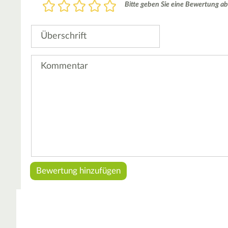
Bewertung
Bitte geben Sie eine Bewertung ab
1
2
3
4
5
Stern
Sterne
Sterne
Sterne
Sterne
Überschrift
Kommentar