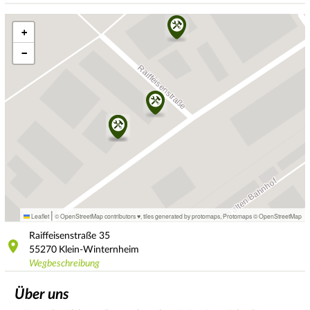
+
−
|
Leaflet
© OpenStreetMap contributors ♥,
tiles generated by protomaps
,
Protomaps
©
OpenStreetMap
Raiffeisenstraße
35
55270
Klein-Winternheim
Wegbeschreibung
Über uns