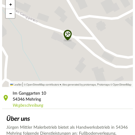
+
−
|
Leaflet
© OpenStreetMap contributors ♥,
tiles generated by protomaps
,
Protomaps
©
OpenStreetMap
Im Ganggarten
10
54346
Mehring
Wegbeschreibung
Über uns
Jürgen Mittler Malerbetrieb bietet als Handwerksbetrieb in 54346
Mehring folgende Dienstleistungen an: Fußbodenverlegung,