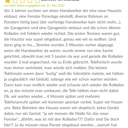
von
(kein Name angegeben)
am
22. Mai 2025
Vor 2 Jahren suchten wir einen Handwerker der eine neue Haustür
einbaut, eine Fenster-Türanlage einstellt, diverse Rahmen an
Fenstern fertig baut (der vorherige Handwerker kam nicht mehr....),
ein Garagentor und eine Garagentür einbaut und die schon älteren
Rolladen mit Fehlern wieder richtet. Die ersten Termine waren gut,
die Haustür war super eingebaut, genau wie wir es wollten. Und
dann ging es los.....Termine wurden 5 Minuten vorher abgesagt,
wenn die Handwerker da waren, wurde immer nur eine Sache
gerichtet, obwohl man mit 5 Leuten da war und gerade die Rolladen
wurden 3 mal angeschaut, nie zu Ende gebracht. Telefonisch wurde
man immer vertröstet, man würde sich melden. Die letzten
Telefonate waren dann "lustig" weil die Sekretärin meinte, wir hätten
ja unglaublich viel Geduld, solange wie wir schon warten würden.
Dann kam man endlich wieder und schaute sich wieder die Rolladen
an, ja das müsste man umbauen, die Teile hätten man nicht dabei.
Ok, wir warten wieder.....4 Monate später und mehrere
Telefonanrufe später, wir kommen spontan vorbei. Super wir freuen
uns. Beim Betreten des Hauses waren wir skeptisch, keine Geräte
dabei, nur ein Gerüst. "ja wir messen die Maße für das neue
Fenster"....ähhhh, was ist mit den Rolladen??!! Dafür sind Sie doch
hier?! Ja da müssen neue Panzer eingebaut werden.....warum hat