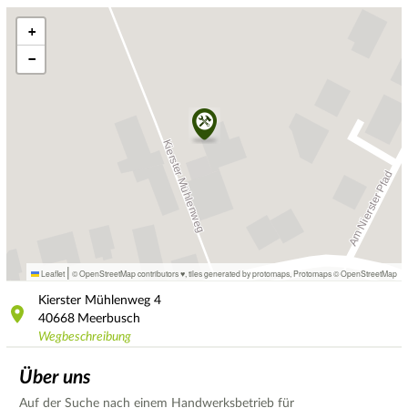
+
−
|
Leaflet
© OpenStreetMap contributors ♥,
tiles generated by protomaps
,
Protomaps
©
OpenStreetMap
Kierster Mühlenweg
4
40668
Meerbusch
Wegbeschreibung
Über uns
Auf der Suche nach einem Handwerksbetrieb für