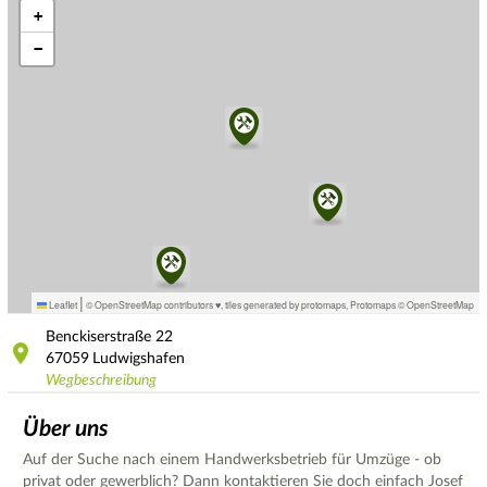
+
−
|
Leaflet
© OpenStreetMap contributors ♥,
tiles generated by protomaps
,
Protomaps
©
OpenStreetMap
Benckiserstraße
22
67059
Ludwigshafen
Wegbeschreibung
Über uns
Auf der Suche nach einem Handwerksbetrieb für Umzüge - ob
privat oder gewerblich? Dann kontaktieren Sie doch einfach Josef