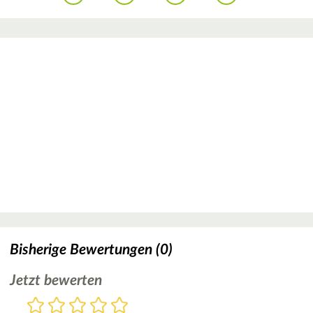
Bisherige Bewertungen (0)
Jetzt bewerten
Bewertung
1
2
3
4
5