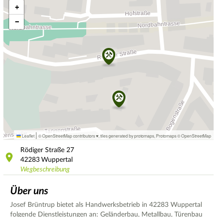
+
−
|
Leaflet
© OpenStreetMap contributors ♥,
tiles generated by protomaps
,
Protomaps
©
OpenStreetMap
Rödiger Straße
27
42283
Wuppertal
Wegbeschreibung
Über uns
Josef Brüntrup bietet als Handwerksbetrieb in 42283 Wuppertal
folgende Dienstleistungen an: Geländerbau, Metallbau, Türenbau