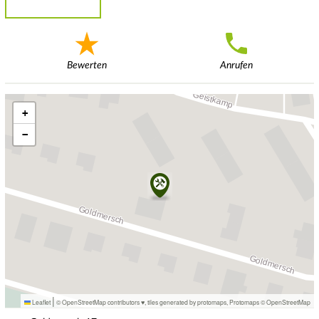
Bewerten
Anrufen
+
−
|
Leaflet
© OpenStreetMap contributors ♥,
tiles generated by protomaps
,
Protomaps
©
OpenStreetMap