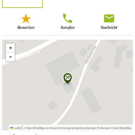
Bewerten
Anrufen
Nachricht
+
−
|
Leaflet
© OpenStreetMap contributors ♥,
tiles generated by protomaps
,
Protomaps
©
OpenStreetMap