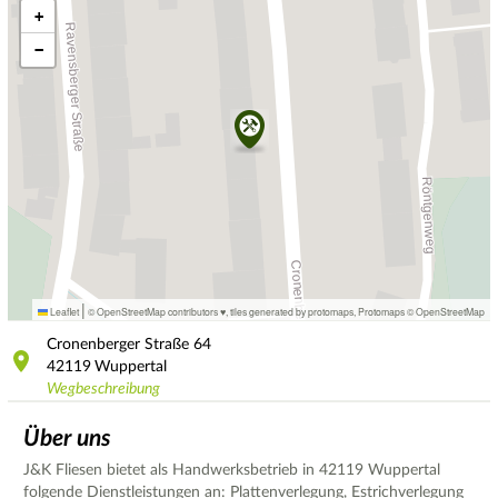
+
−
|
Leaflet
© OpenStreetMap contributors ♥,
tiles generated by protomaps
,
Protomaps
©
OpenStreetMap
Cronenberger Straße
64
42119
Wuppertal
Wegbeschreibung
Über uns
J&K Fliesen bietet als Handwerksbetrieb in 42119 Wuppertal
folgende Dienstleistungen an: Plattenverlegung, Estrichverlegung