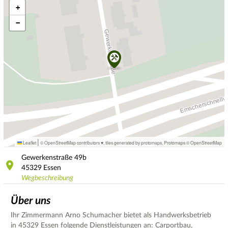
+
−
|
Leaflet
© OpenStreetMap contributors ♥,
tiles generated by protomaps
,
Protomaps
©
OpenStreetMap
Gewerkenstraße
49b
45329
Essen
Wegbeschreibung
Über uns
Ihr Zimmermann Arno Schumacher bietet als Handwerksbetrieb
in 45329 Essen folgende Dienstleistungen an: Carportbau,