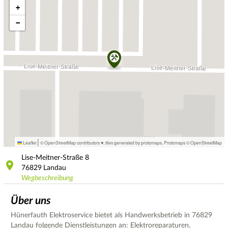
+
−
|
Leaflet
© OpenStreetMap contributors ♥,
tiles generated by protomaps
,
Protomaps
©
OpenStreetMap
Lise-Meitner-Straße
8
76829
Landau
Wegbeschreibung
Über uns
Hünerfauth Elektroservice bietet als Handwerksbetrieb in 76829
Landau folgende Dienstleistungen an: Elektroreparaturen,