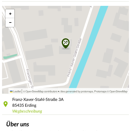
+
−
|
Leaflet
© OpenStreetMap contributors ♥,
tiles generated by protomaps
,
Protomaps
©
OpenStreetMap
Franz-Xaver-Stahl-Straße
3A
85435
Erding
Wegbeschreibung
Über uns