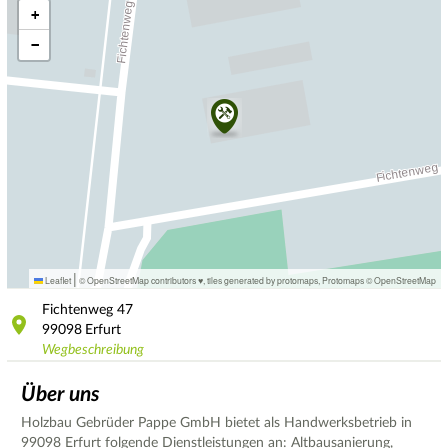
+
−
|
Leaflet
© OpenStreetMap contributors ♥,
tiles generated by protomaps
,
Protomaps
©
OpenStreetMap
Fichtenweg
47
99098
Erfurt
Wegbeschreibung
Über uns
Holzbau Gebrüder Pappe GmbH bietet als Handwerksbetrieb in
99098 Erfurt folgende Dienstleistungen an: Altbausanierung,