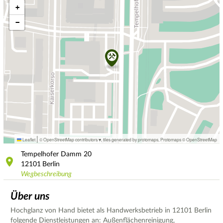
+
−
|
Leaflet
© OpenStreetMap contributors ♥,
tiles generated by protomaps
,
Protomaps
©
OpenStreetMap
Tempelhofer Damm
20
12101
Berlin
Wegbeschreibung
Über uns
Hochglanz von Hand bietet als Handwerksbetrieb in 12101 Berlin
folgende Dienstleistungen an: Außenflächenreinigung,