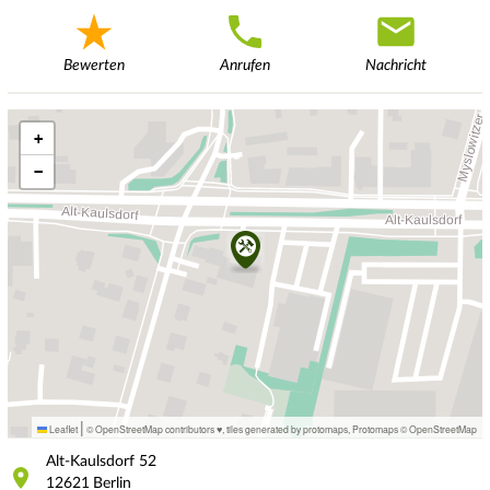
Bewerten
Anrufen
Nachricht
+
−
|
Leaflet
© OpenStreetMap contributors ♥,
tiles generated by protomaps
,
Protomaps
©
OpenStreetMap
Alt-Kaulsdorf
52
12621
Berlin