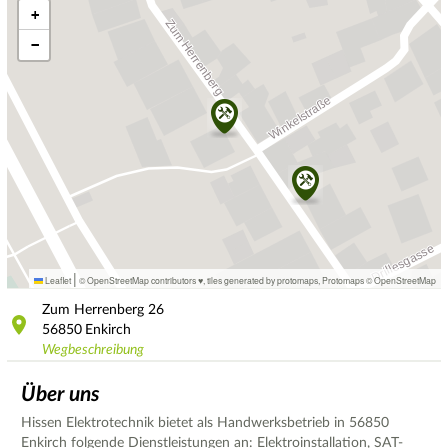
+
−
|
Leaflet
© OpenStreetMap contributors ♥,
tiles generated by protomaps
,
Protomaps
©
OpenStreetMap
Zum Herrenberg
26
56850
Enkirch
Wegbeschreibung
Über uns
Hissen Elektrotechnik bietet als Handwerksbetrieb in 56850
Enkirch folgende Dienstleistungen an: Elektroinstallation, SAT-