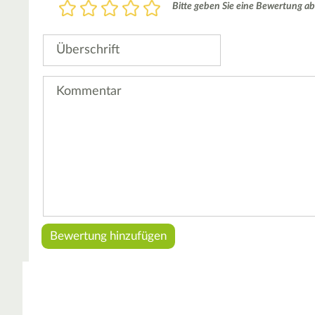
Bewertung
Bitte geben Sie eine Bewertung ab
1
2
3
4
5
Stern
Sterne
Sterne
Sterne
Sterne
Überschrift
Kommentar