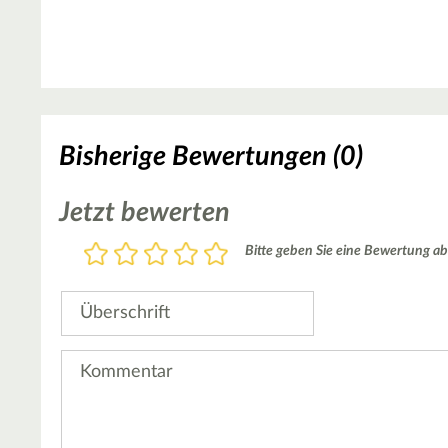
Bisherige Bewertungen (0)
Jetzt bewerten
Bewertung
Bitte geben Sie eine Bewertung ab
1
2
3
4
5
Stern
Sterne
Sterne
Sterne
Sterne
Überschrift
Kommentar