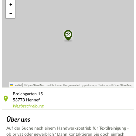
+
−
|
Leaflet
© OpenStreetMap contributors ♥,
tiles generated by protomaps
,
Protomaps
©
OpenStreetMap
Broichgarten
15
53773
Hennef
Wegbeschreibung
Über uns
Auf der Suche nach einem Handwerksbetrieb für Textilreinigung -
ob privat oder gewerblich? Dann kontaktieren Sie doch einfach