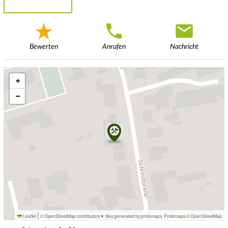
Bewerten
Anrufen
Nachricht
+
−
|
Leaflet
© OpenStreetMap contributors ♥,
tiles generated by protomaps
,
Protomaps
©
OpenStreetMap