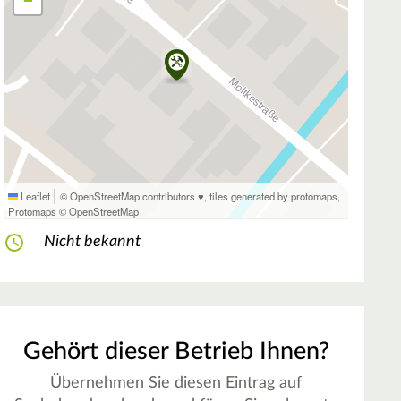
−
|
Leaflet
© OpenStreetMap contributors ♥,
tiles generated by protomaps
,
Protomaps
©
OpenStreetMap
Nicht bekannt
Gehört dieser Betrieb Ihnen?
Übernehmen Sie diesen Eintrag auf