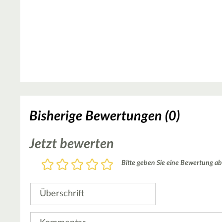
Bisherige Bewertungen (0)
Jetzt bewerten
Bewertung
Bitte geben Sie eine Bewertung ab
1
2
3
4
5
Stern
Sterne
Sterne
Sterne
Sterne
Überschrift
Kommentar