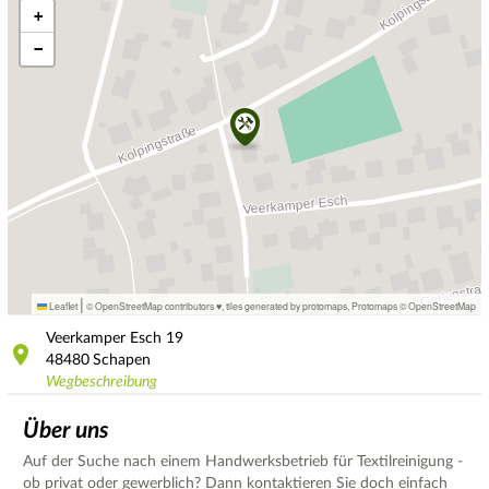
+
−
|
Leaflet
© OpenStreetMap contributors ♥,
tiles generated by protomaps
,
Protomaps
©
OpenStreetMap
Veerkamper Esch
19
48480
Schapen
Wegbeschreibung
Über uns
Auf der Suche nach einem Handwerksbetrieb für Textilreinigung -
ob privat oder gewerblich? Dann kontaktieren Sie doch einfach