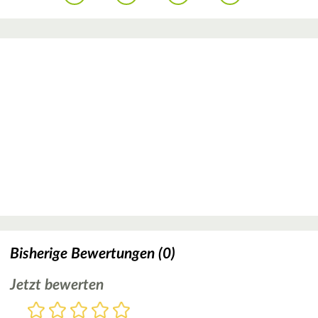
Bisherige Bewertungen (0)
Jetzt bewerten
Bewertung
1
2
3
4
5