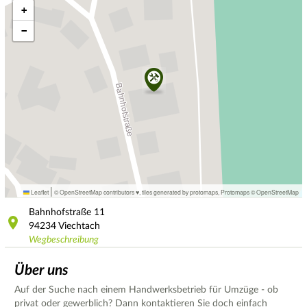
+
−
|
Leaflet
© OpenStreetMap contributors ♥,
tiles generated by protomaps
,
Protomaps
©
OpenStreetMap
Bahnhofstraße
11
94234
Viechtach
Wegbeschreibung
Über uns
Auf der Suche nach einem Handwerksbetrieb für Umzüge - ob
privat oder gewerblich? Dann kontaktieren Sie doch einfach