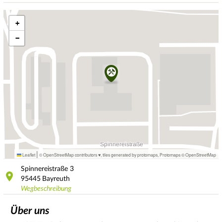
+
−
|
Leaflet
© OpenStreetMap contributors ♥,
tiles generated by protomaps
,
Protomaps
©
OpenStreetMap
Spinnereistraße
3
95445
Bayreuth
Wegbeschreibung
Über uns