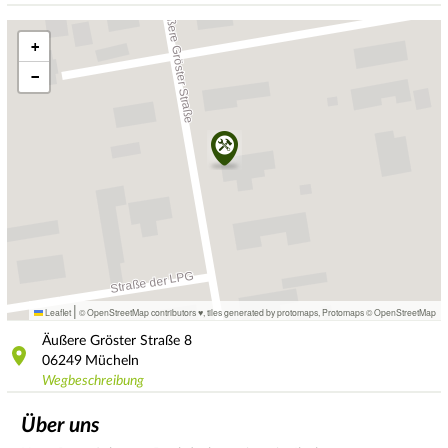
+
−
|
Leaflet
© OpenStreetMap contributors ♥,
tiles generated by protomaps
,
Protomaps
©
OpenStreetMap
Äußere Gröster Straße
8
06249
Mücheln
Wegbeschreibung
Über uns