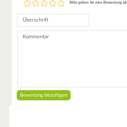
Bewertung
Bitte geben Sie eine Bewertung ab
1
2
3
4
5
Stern
Sterne
Sterne
Sterne
Sterne
Überschrift
Kommentar