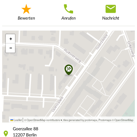
Bewerten
Anrufen
Nachricht
+
−
|
Leaflet
© OpenStreetMap contributors ♥,
tiles generated by protomaps
,
Protomaps
©
OpenStreetMap
Goerzallee
88
12207
Berlin