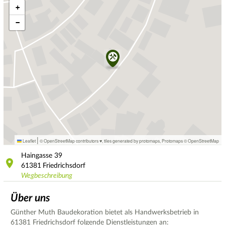
+
−
|
Leaflet
© OpenStreetMap contributors ♥,
tiles generated by protomaps
,
Protomaps
©
OpenStreetMap
Haingasse
39
61381
Friedrichsdorf
Wegbeschreibung
Über uns
Günther Muth Baudekoration bietet als Handwerksbetrieb in
61381 Friedrichsdorf folgende Dienstleistungen an: