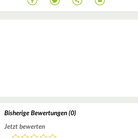
Bisherige Bewertungen (0)
Jetzt bewerten
Bewertung
1
2
3
4
5