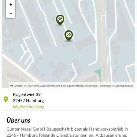
+
−
|
Leaflet
© OpenStreetMap contributors ♥,
tiles generated by protomaps
,
Protomaps
©
OpenStreetMap
Flagentwiet
39
22457
Hamburg
Wegbeschreibung
Über uns
Günter Nagel GmbH Baugeschäft bietet als Handwerksbetrieb in
22457 Hamburg folgende Dienstleistungen an: Altbausanierung,