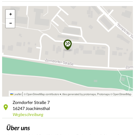
+
−
|
Leaflet
© OpenStreetMap contributors ♥,
tiles generated by protomaps
,
Protomaps
©
OpenStreetMap
Zorndorfer Straße
7
16247
Joachimsthal
Wegbeschreibung
Über uns