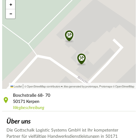
+
−
|
Leaflet
© OpenStreetMap contributors ♥,
tiles generated by protomaps
,
Protomaps
©
OpenStreetMap
Boschstraße
68- 70
50171
Kerpen
Wegbeschreibung
Über uns
Die Gottschalk Logistic Systems GmbH ist Ihr kompetenter
Partner für vielfältige Handwerksdienstleistungen in 50171